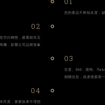
01
您的產品不夠知名度，
02
息空白轉態，嚴重錯失互
商機，影響公司品牌形象
03
百度、360、搜狗、Yah
相關信息，或者搜索第
04
本昂貴，要麼效果不理想